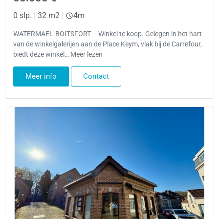
0 slp.
|
32 m2
|
4m
WATERMAEL-BOITSFORT – Winkel te koop. Gelegen in het hart
van de winkelgalerijen aan de Place Keym, vlak bij de Carrefour,
biedt deze winkel… Meer lezen
Meer info
Contact