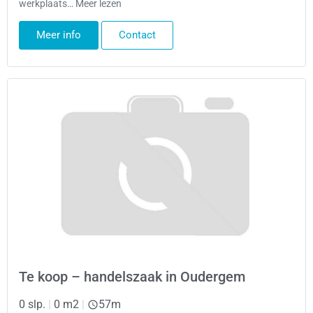
werkplaats… Meer lezen
Meer info
Contact
Te koop – handelszaak in Oudergem
0 slp.
|
0 m2
|
57m