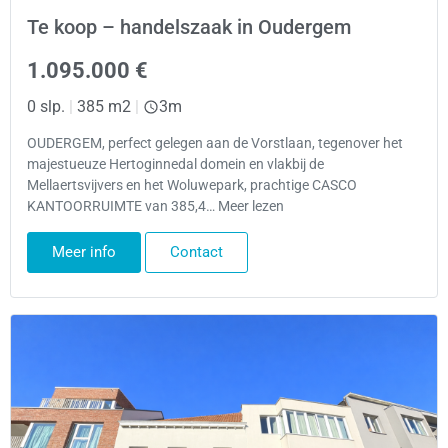
Te koop – handelszaak in Oudergem
1.095.000 €
0 slp.
|
385 m2
|
3m
OUDERGEM, perfect gelegen aan de Vorstlaan, tegenover het
majestueuze Hertoginnedal domein en vlakbij de
Mellaertsvijvers en het Woluwepark, prachtige CASCO
KANTOORRUIMTE van 385,4… Meer lezen
Meer info
Contact