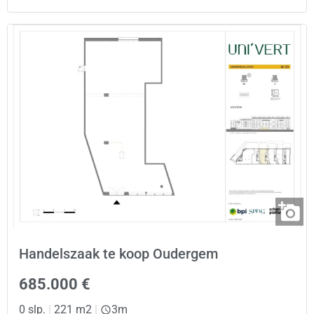
Handelszaak te koop Oudergem
685.000 €
0 slp.
|
221 m2
|
3m