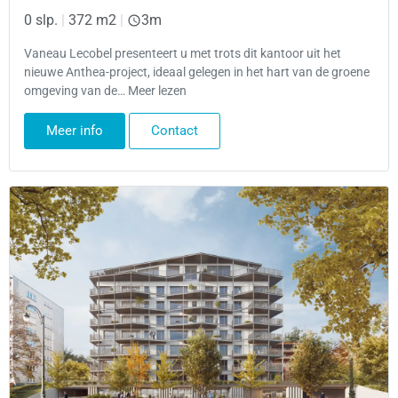
0 slp.
|
372 m2
|
3m
Vaneau Lecobel presenteert u met trots dit kantoor uit het
nieuwe Anthea-project, ideaal gelegen in het hart van de groene
omgeving van de… Meer lezen
Meer info
Contact