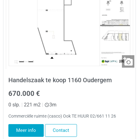
Handelszaak te koop 1160 Oudergem
670.000 €
0 slp.
|
221 m2
|
3m
Commerciële ruimte (casco) Ook TE HUUR 02/661 11 26
Meer info
Contact