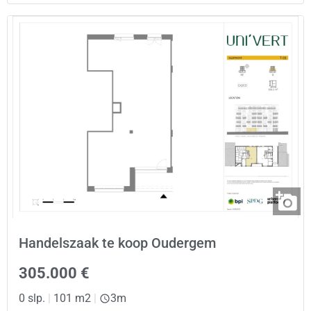
Handelszaak te koop Oudergem
305.000 €
0 slp.
|
101 m2
|
3m