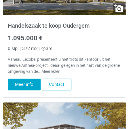
Handelszaak te koop Oudergem
1.095.000 €
0 slp.
|
372 m2
|
3m
Vaneau Lecobel presenteert u met trots dit kantoor uit het
nieuwe Anthea-project, ideaal gelegen in het hart van de groene
omgeving van de… Meer lezen
Meer info
Contact