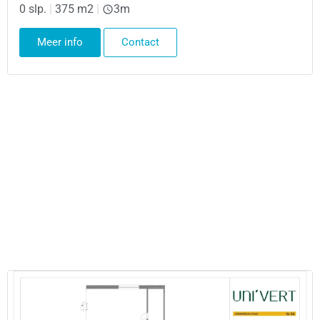
0 slp.
|
375 m2
|
3m
Meer info
Contact