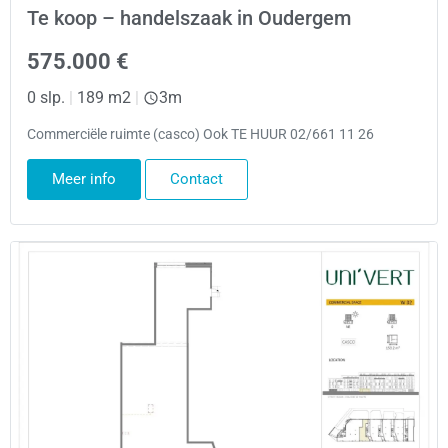
Te koop – handelszaak in Oudergem
575.000 €
0 slp.
|
189 m2
|
3m
Commerciële ruimte (casco) Ook TE HUUR 02/661 11 26
Meer info
Contact