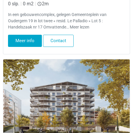
0 slp.
|
0 m2
|
2m
In een gebouwencomplex, gelegen Gemeenteplein van
Oudergem 19 in lot twee « resid. Le Palladio » Lot 5 :
Handelszaak nr 17 Omvattende… Meer lezen
Meer info
Contact