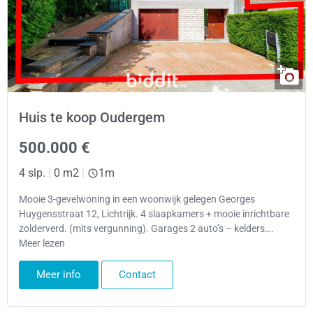
Huis te koop Oudergem
500.000 €
4 slp.
|
0 m2
|
1m
Mooie 3-gevelwoning in een woonwijk gelegen Georges
Huygensstraat 12, Lichtrijk. 4 slaapkamers + mooie inrichtbare
zolderverd. (mits vergunning). Garages 2 auto’s – kelders….
Meer lezen
Meer info
Contact