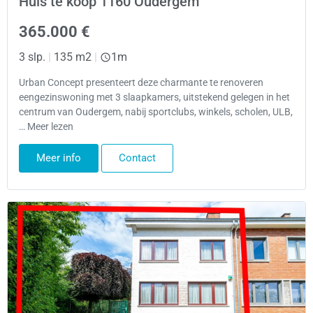
Huis te koop 1160 Oudergem
365.000 €
3 slp.
|
135 m2
|
1m
Urban Concept presenteert deze charmante te renoveren
eengezinswoning met 3 slaapkamers, uitstekend gelegen in het
centrum van Oudergem, nabij sportclubs, winkels, scholen, ULB,
… Meer lezen
Meer info
Contact