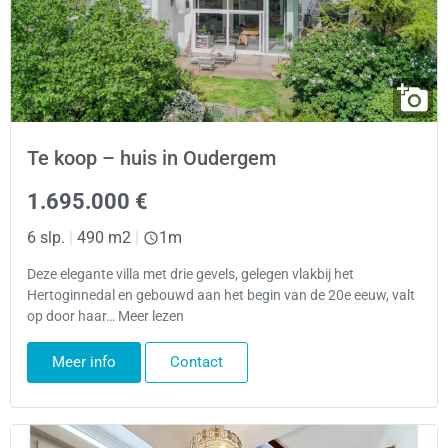
Te koop – huis in Oudergem
1.695.000 €
6 slp.
|
490 m2
|
1m
Deze elegante villa met drie gevels, gelegen vlakbij het
Hertoginnedal en gebouwd aan het begin van de 20e eeuw, valt
op door haar… Meer lezen
Meer info
Contact