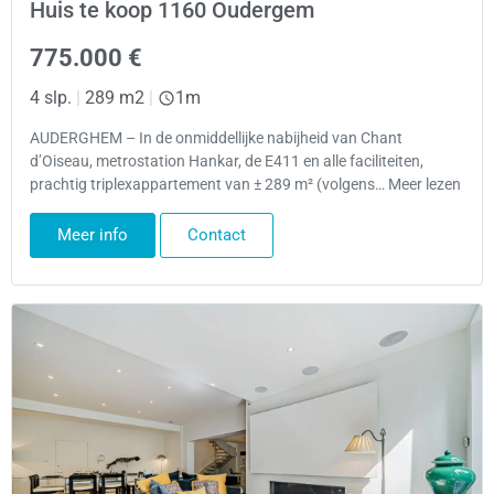
Huis te koop 1160 Oudergem
775.000 €
4 slp.
|
289 m2
|
1m
AUDERGHEM – In de onmiddellijke nabijheid van Chant
d’Oiseau, metrostation Hankar, de E411 en alle faciliteiten,
prachtig triplexappartement van ± 289 m² (volgens… Meer lezen
Meer info
Contact