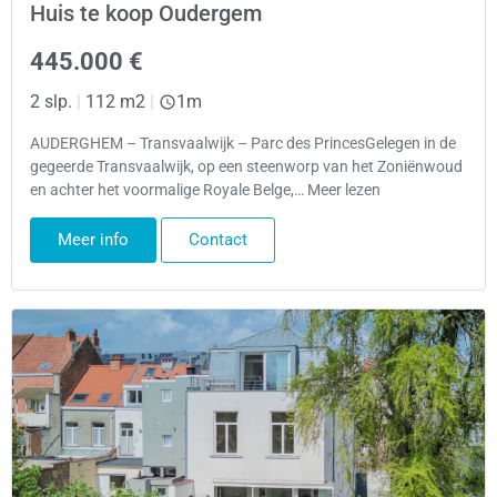
Huis te koop Oudergem
445.000 €
2 slp.
|
112 m2
|
1m
AUDERGHEM – Transvaalwijk – Parc des PrincesGelegen in de
gegeerde Transvaalwijk, op een steenworp van het Zoniënwoud
en achter het voormalige Royale Belge,… Meer lezen
Meer info
Contact