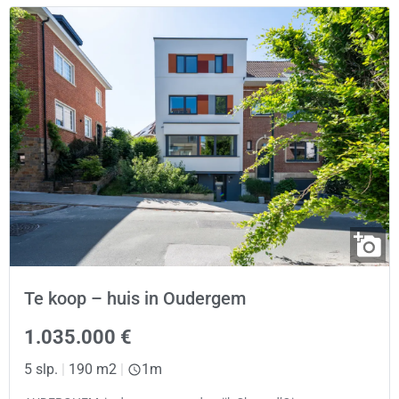
Te koop – huis in Oudergem
1.035.000 €
5 slp.
|
190 m2
|
1m