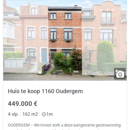
Huis te koop 1160 Oudergem
449.000 €
4 slp.
|
162 m2
|
1m
OUDERGEM – We Invest stelt u deze aangename gezinswoning