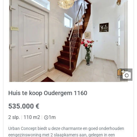
Huis te koop Oudergem 1160
535.000 €
2 slp.
|
110 m2
|
1m
Urban Concept biedt u deze charmante en goed onderhouden
eengezinswoning met 2 slaapkamers aan, gelegen in een