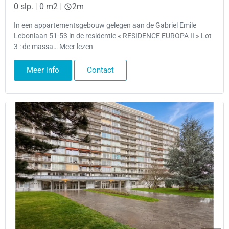
0 slp.
|
0 m2
|
2m
In een appartementsgebouw gelegen aan de Gabriel Emile
Lebonlaan 51-53 in de residentie « RESIDENCE EUROPA II » Lot
3 : de massa… Meer lezen
Meer info
Contact