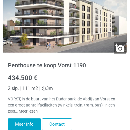
Penthouse te koop Vorst 1190
434.500 €
2 slp.
|
111 m2
|
3m
VORST, in de buurt van het Dudenpark, de Abdij van Vorst en
een groot aantal faciliteiten (winkels, trein, tram, bus), in een
zeer… Meer lezen
Meer info
Contact