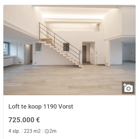
Loft te koop 1190 Vorst
725.000 €
4 slp.
|
223 m2
|
2m