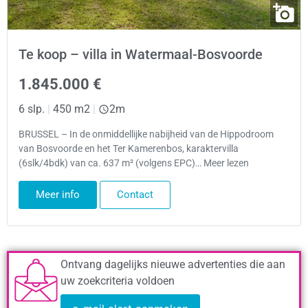
Te koop – villa in Watermaal-Bosvoorde
1.845.000 €
6 slp.
|
450 m2
|
2m
BRUSSEL – In de onmiddellijke nabijheid van de Hippodroom
van Bosvoorde en het Ter Kamerenbos, karaktervilla
(6slk/4bdk) van ca. 637 m² (volgens EPC)… Meer lezen
Meer info
Contact
Ontvang dagelijks nieuwe advertenties die aan
uw zoekcriteria voldoen