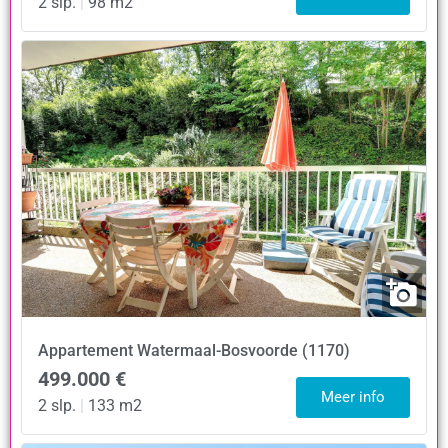
2 slp.
|
98 m2
Appartement
Watermaal-Bosvoorde (1170)
499.000 €
Meer info
2 slp.
|
133 m2