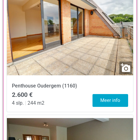
Penthouse
Oudergem (1160)
2.600 €
Meer info
4 slp.
|
244 m2