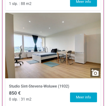
Meer info
1 slp.
|
88 m2
Studio
Sint-Stevens-Woluwe (1932)
850 €
Meer info
0 slp.
|
31 m2