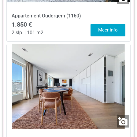
Appartement
Oudergem (1160)
1.850 €
Meer info
2 slp.
|
101 m2