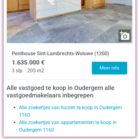
Penthouse
Sint-Lambrechts-Woluwe (1200)
1.635.000 €
Meer info
3 slp.
|
205 m2
Alle vastgoed te koop in Oudergem alle
vastgoedmakelaars inbegrepen
Alle zoekertjes van huizen te koop in Oudergem
1160
Alle zoekertjes van appartementen te koop in
Oudergem 1160