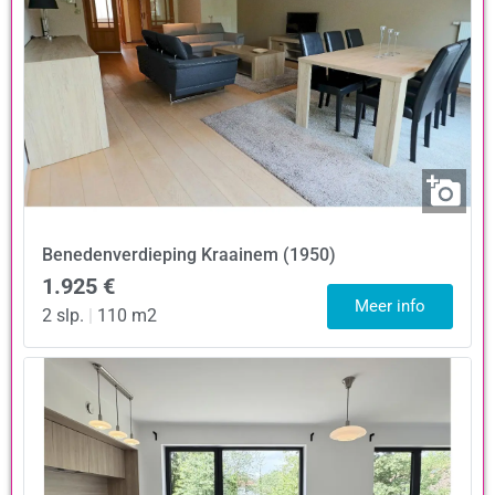
Benedenverdieping
Kraainem (1950)
1.925 €
Meer info
2 slp.
|
110 m2