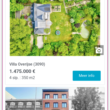
Villa
Overijse (3090)
1.475.000 €
Meer info
4 slp.
|
350 m2