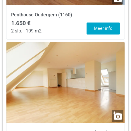
Penthouse
Oudergem (1160)
1.650 €
Meer info
2 slp.
|
109 m2