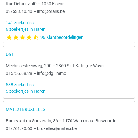
Rue Defacqz, 40
–
1050 Elsene
02/533.40.40
–
info@oralis.be
141 zoekertjes
6 zoekertjes in Haren
96 Klantbeoordelingen
DGI
Mechelsesteenweg, 200
–
2860 Sint-Katelijne-Waver
015/55.68.28
–
info@dgi.immo
588 zoekertjes
5 zoekertjes in Haren
MATEXI BRUXELLES
Boulevard du Souverain, 36
–
1170 Watermaal-Bosvoorde
02/761.70.60
–
bruxelles@matexi.be