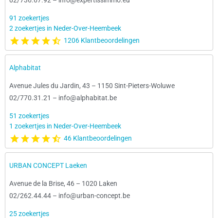
02/736.67.92
–
info@expertissimmo.eu
91 zoekertjes
2 zoekertjes in Neder-Over-Heembeek
1206 Klantbeoordelingen
Alphabitat
Avenue Jules du Jardin, 43
–
1150 Sint-Pieters-Woluwe
02/770.31.21
–
info@alphabitat.be
51 zoekertjes
1 zoekertjes in Neder-Over-Heembeek
46 Klantbeoordelingen
URBAN CONCEPT Laeken
Avenue de la Brise, 46
–
1020 Laken
02/262.44.44
–
info@urban-concept.be
25 zoekertjes