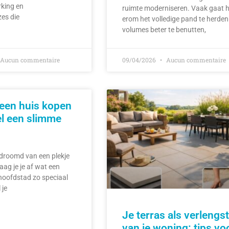
rking en
ruimte moderniseren. Vaak gaat h
es die
erom het volledige pand te herden
volumes beter te benutten,
Aucun commentaire
09/04/2026
Aucun commentaire
een huis kopen
el een slimme
edroomd van een plekje
aag je je af wat een
hoofdstad zo speciaal
 je
Je terras als verlengs
van je woning: tips vo