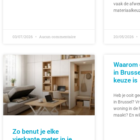
vaak de afwe
materiaalkeuz
03/07/2026
Aucun commentaire
20/05/2026
Waarom 
in Bruss
keuze is
Heb je ooit g
in Brussel? Vr
woning in de 
maakt? En wil
Zo benut je elke
vierkante meter in je