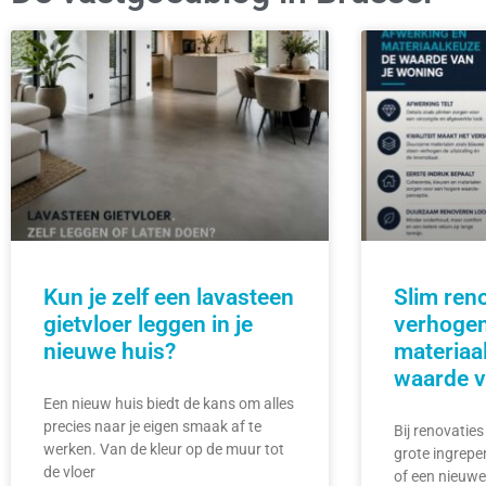
Kun je zelf een lavasteen
Slim ren
gietvloer leggen in je
verhogen
nieuwe huis?
materiaa
waarde v
Een nieuw huis biedt de kans om alles
precies naar je eigen smaak af te
Bij renovaties
werken. Van de kleur op de muur tot
grote ingrepe
de vloer
of een nieuwe 