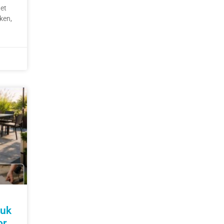
et
ken,
tuk
or