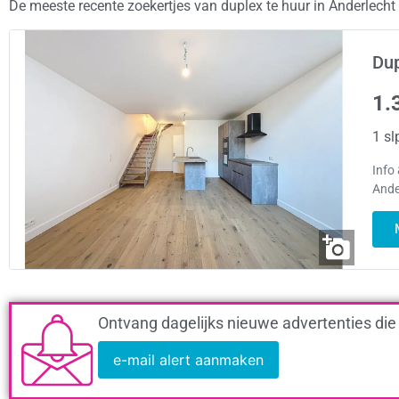
De meeste recente zoekertjes van duplex te huur in Anderlech
Dup
1.
1 sl
Info
Ande
Ontvang dagelijks nieuwe advertenties die
e-mail alert aanmaken