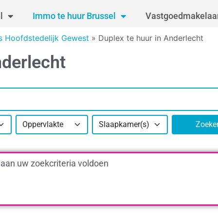
l
Immo te huur Brussel
Vastgoedmakelaar
ls Hoofdstedelijk Gewest
»
Duplex te huur in Anderlecht
nderlecht
Oppervlakte
Slaapkamer(s)
Zoeke
 aan uw zoekcriteria voldoen