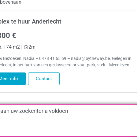
t bovenaan.
lex te huur Anderlecht
300 €
p.
|
74 m2
|
2m
 & Bezoeken: Nadia – 0478 41 65 69 – nadia@bytheway.be. Gelegen in
rlecht, in het hart van een geklasseerd privaat park, stelt… Meer lezen
Meer info
Contact
 aan uw zoekcriteria voldoen