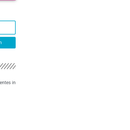
n
entes in