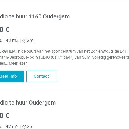
dio te huur 1160 Oudergem
0 €
p.
|
43 m2
|
2m
RGHEM, in de buurt van het sportcentrum van het Zoniënwoud, de E411
ann-Debroux. Mooi STUDIO (0slk/1badk) van 30m² volledig gerenoveerd
gen… Meer lezen
Meer info
Contact
dio te huur Oudergem
0 €
p.
|
42 m2
|
2m