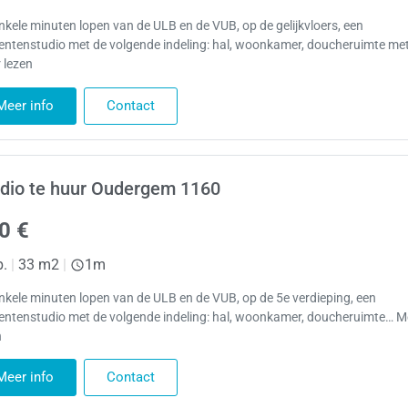
nkele minuten lopen van de ULB en de VUB, op de gelijkvloers, een
entenstudio met de volgende indeling: hal, woonkamer, doucheruimte me
 lezen
Meer info
Contact
dio te huur Oudergem 1160
0 €
p.
|
33 m2
|
1m
nkele minuten lopen van de ULB en de VUB, op de 5e verdieping, een
entenstudio met de volgende indeling: hal, woonkamer, doucheruimte… M
n
Meer info
Contact