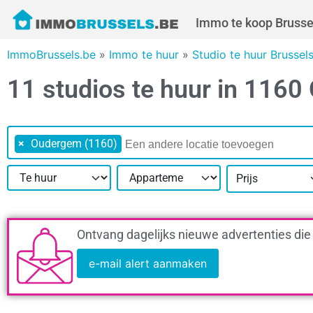
Immo te koop Brusse
ImmoBrussels.be
»
Immo te huur
»
Studio te huur Brussel
11 studios te huur in 116
×
Oudergem (1160)
Prijs
Ontvang dagelijks nieuwe advertenties die
e-mail alert aanmaken