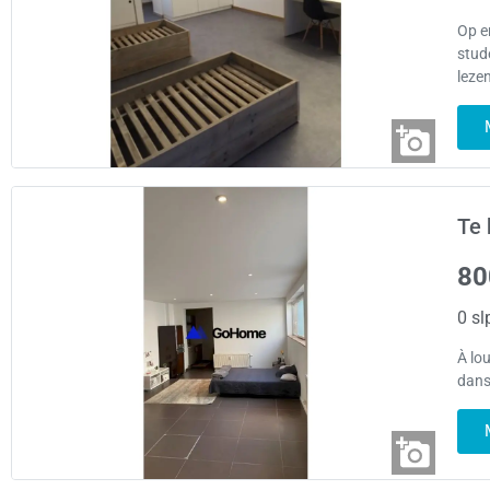
Op e
stud
leze
Te 
80
0 sl
À lo
dans