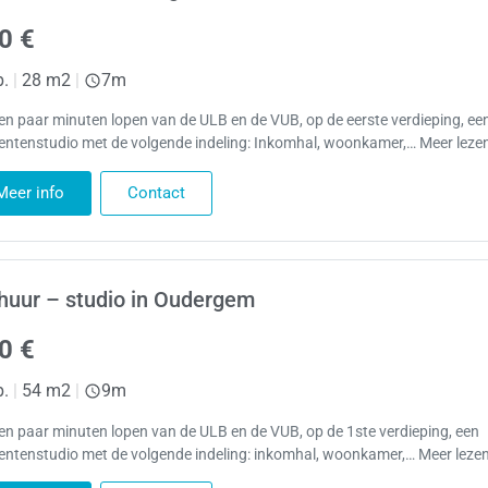
0 €
p.
|
28 m2
|
7m
en paar minuten lopen van de ULB en de VUB, op de eerste verdieping, ee
entenstudio met de volgende indeling: Inkomhal, woonkamer,… Meer leze
Meer info
Contact
huur – studio in Oudergem
0 €
p.
|
54 m2
|
9m
en paar minuten lopen van de ULB en de VUB, op de 1ste verdieping, een
entenstudio met de volgende indeling: inkomhal, woonkamer,… Meer leze