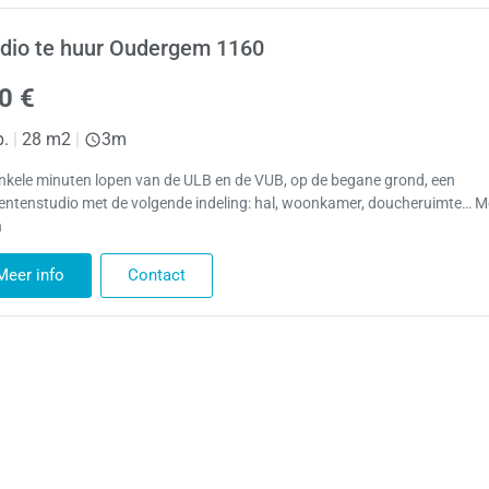
dio te huur Oudergem 1160
0 €
p.
|
28 m2
|
3m
nkele minuten lopen van de ULB en de VUB, op de begane grond, een
entenstudio met de volgende indeling: hal, woonkamer, doucheruimte… M
n
Meer info
Contact