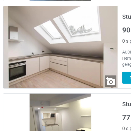
Stu
90
0 sl
AUDE
Herm
gele
Stu
77
0 sl