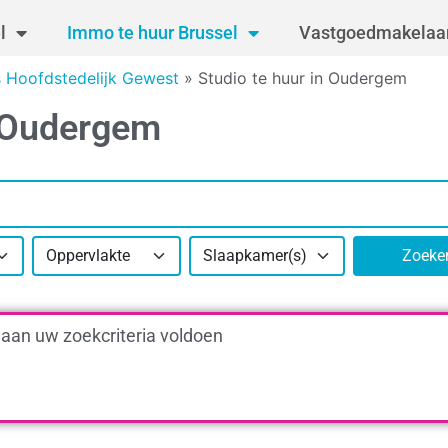
l
Immo te huur Brussel
Vastgoedmakelaar
s Hoofdstedelijk Gewest
»
Studio te huur in Oudergem
0 Oudergem
Oppervlakte
Slaapkamer(s)
Zoeke
 aan uw zoekcriteria voldoen