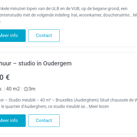
nkele minuten lopen van de ULB en de VUB, op de begane grond, een
entenstudio met de volgende indeling: hal, woonkamer, doucheruimte… M
n
Meer info
Contact
huur – studio in Oudergem
0 €
p.
|
40 m2
|
3m
uer – Studio meublé – 40 m² – Bruxelles (Auderghem) Situé chaussée de 
 le quartier d’Auderghem, ce studio meublé se… Meer lezen
Meer info
Contact