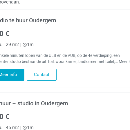
 bovenaan.
dio te huur Oudergem
0 €
p.
|
29 m2
|
1m
nkele minuten lopen van de ULB en de VUB, op de 4e verdieping, een
entenstudio bestaande uit: hal, woonkamer, badkamer met toilet,… Meer 
Meer info
Contact
huur – studio in Oudergem
0 €
p.
|
45 m2
|
1m