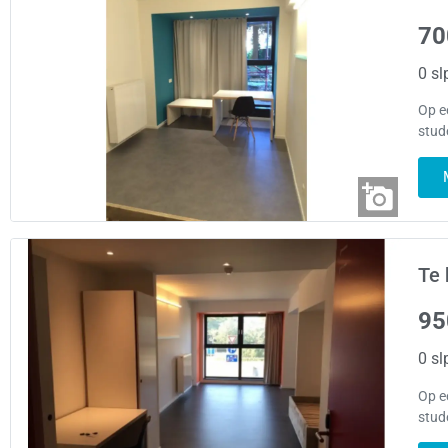
70
0 sl
Op e
stud
Te 
95
0 sl
Op e
stud