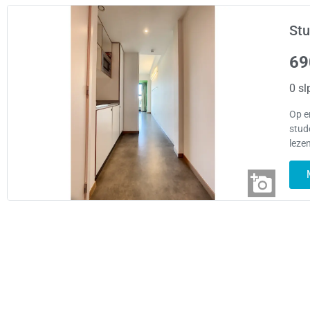
Stu
69
0 sl
Op e
stud
leze