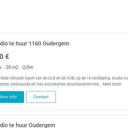
dio te huur 1160 Oudergem
0 €
p.
|
28 m2
|
5m
nkele minuten lopen van de ULB en de VUB, op de 1e verdieping, studio v
enten, bestaande uit: hal, woonkamer, doucheruimte met… Meer lezen
Meer info
Contact
dio te huur Oudergem