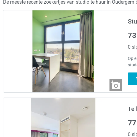
De meeste recente zoekertjes van studio te huur in Oudergem
Stu
73
0 sl
Op e
stud
Te 
77
0 sl