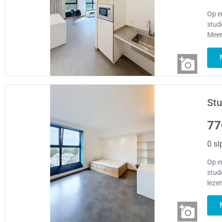
Op e
stud
Meer
Stu
77
0 sl
Op e
stud
leze