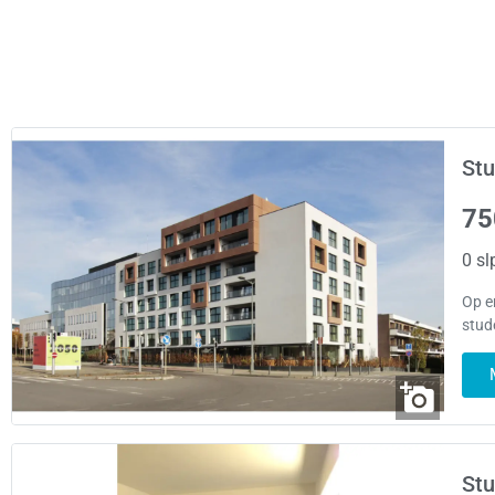
Stu
75
0 sl
Op e
stud
Stu