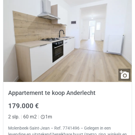
Appartement te koop Anderlecht
179.000 €
2 slp.
|
60 m2
|
1m
Molenbeek-Saint-Jean – Ref. 7741496 – Gelegen in een
levendige en uitstekend bereikbare buurt (metro, ring, winkels en