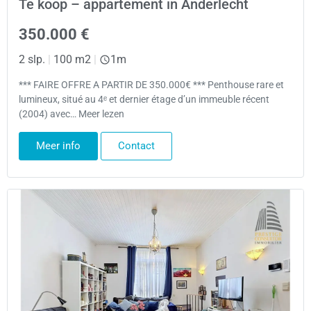
Te koop – appartement in Anderlecht
350.000 €
2 slp.
|
100 m2
|
1m
*** FAIRE OFFRE A PARTIR DE 350.000€ *** Penthouse rare et
lumineux, situé au 4ᵉ et dernier étage d’un immeuble récent
(2004) avec… Meer lezen
Meer info
Contact