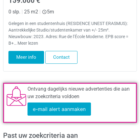
159.000 €
0 slp.
|
25 m2
|
5m
Gelegen in een studentenhuis (RESIDENCE UNEST ERASMUS):
Aantrekkelijke Studio/studentenkamer van +/- 25m².
Nieuwbouw: 2023. Adres: Rue de l’École Moderne. EPB score =
B+… Meer lezen
Meer info
Contact
Ontvang dagelijks nieuwe advertenties die aan
uw zoekcriteria voldoen
e-mail alert aanmaken
Past uw zoekcriteria aan