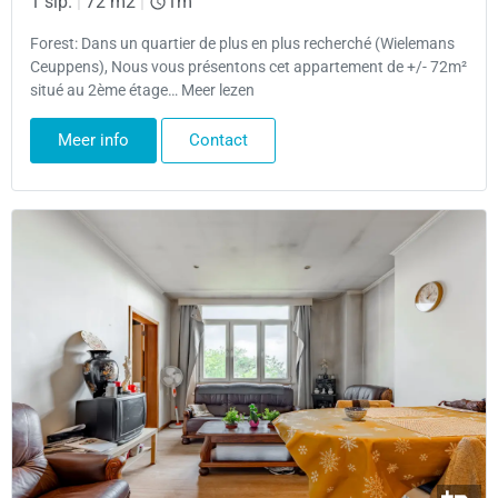
1 slp.
|
72 m2
|
1m
Forest: Dans un quartier de plus en plus recherché (Wielemans
Ceuppens), Nous vous présentons cet appartement de +/- 72m²
situé au 2ème étage… Meer lezen
Meer info
Contact