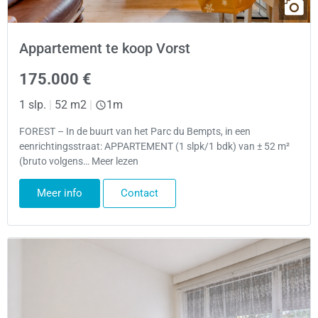
Appartement te koop Vorst
175.000 €
1 slp.
|
52 m2
|
1m
FOREST – In de buurt van het Parc du Bempts, in een
eenrichtingsstraat: APPARTEMENT (1 slpk/1 bdk) van ± 52 m²
(bruto volgens… Meer lezen
Meer info
Contact