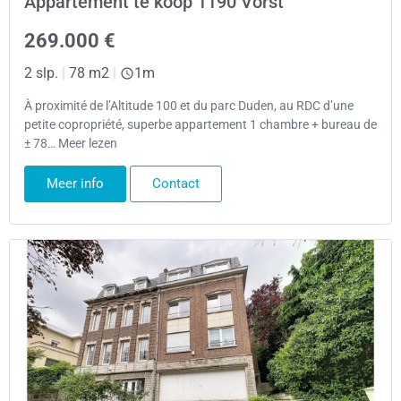
Appartement te koop 1190 Vorst
269.000 €
2 slp.
|
78 m2
|
1m
À proximité de l’Altitude 100 et du parc Duden, au RDC d’une
petite copropriété, superbe appartement 1 chambre + bureau de
± 78… Meer lezen
Meer info
Contact