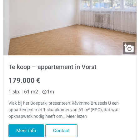
Te koop – appartement in Vorst
179.000 €
1 slp.
|
61 m2
|
1m
Vlak bij het Bospark, presenteert Rêvimmo Brussels U een
appartement met 1 slaapkamer van 61 m² (EPC), dat wat
opknapwerk nodig heeft om… Meer lezen
Meer info
Contact