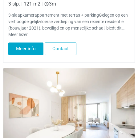
3 slp.
|
121 m2
|
3m
3-slaapkamerappartement met terras + parkingGelegen op een
verhoogde gelijkvloerse verdieping van een recente residentie
(bouwjaar 2021), beveiligd en op menselijke schaal, biedt dit…
Meer lezen
Meer info
Contact