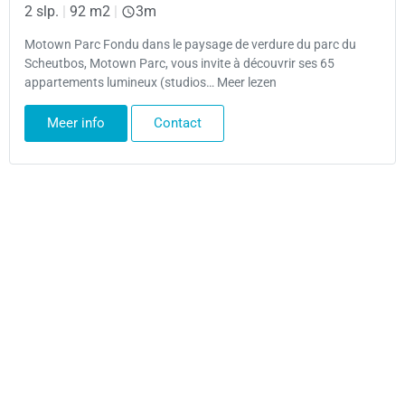
2 slp.
|
92 m2
|
3m
Motown Parc Fondu dans le paysage de verdure du parc du
Scheutbos, Motown Parc, vous invite à découvrir ses 65
appartements lumineux (studios… Meer lezen
Meer info
Contact