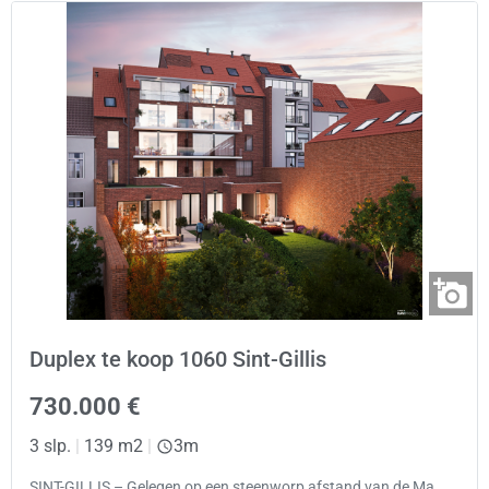
Duplex te koop 1060 Sint-Gillis
730.000 €
3 slp.
|
139 m2
|
3m
SINT-GILLIS – Gelegen op een steenworp afstand van de Ma