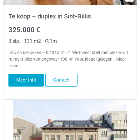
Te koop – duplex in Sint-Gillis
325.000 €
3 slp.
|
131 m2
|
1m
Info en bezoeken – 02 315 51 71 We Invest stelt met plezier dit
ruime triplex van ongeveer 130 m² voor, ideaal gelegen… Meer
lezen
Meer info
Contact