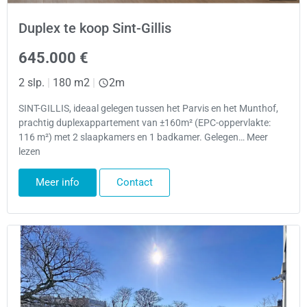
Duplex te koop Sint-Gillis
645.000 €
2 slp.
|
180 m2
|
2m
SINT-GILLIS, ideaal gelegen tussen het Parvis en het Munthof,
prachtig duplexappartement van ±160m² (EPC-oppervlakte:
116 m²) met 2 slaapkamers en 1 badkamer. Gelegen… Meer
lezen
Meer info
Contact