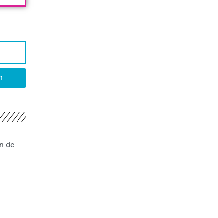
n
in de