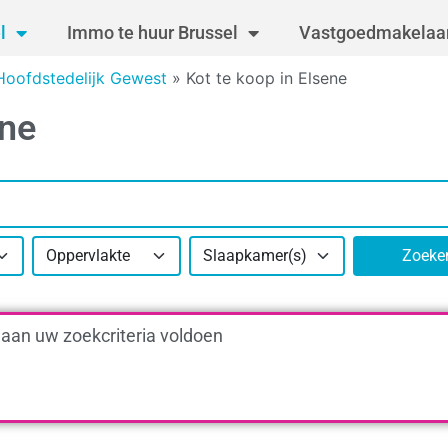
l
Immo te huur Brussel
Vastgoedmakelaar
Hoofdstedelijk Gewest
»
Kot te koop in Elsene
ene
Oppervlakte
Slaapkamer(s)
Zoeke
 aan uw zoekcriteria voldoen