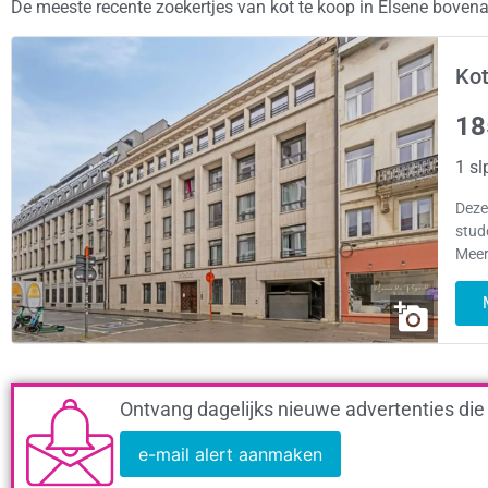
De meeste recente zoekertjes van kot te koop in Elsene boven
Kot
18
1 sl
Deze
stud
Meer
Ontvang dagelijks nieuwe advertenties die
e-mail alert aanmaken