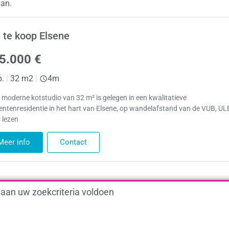
aan.
 te koop Elsene
5.000 €
p.
|
32 m2
|
4m
 moderne kotstudio van 32 m² is gelegen in een kwalitatieve
entenresidentie in het hart van Elsene, op wandelafstand van de VUB, U
 lezen
Meer info
Contact
 aan uw zoekcriteria voldoen