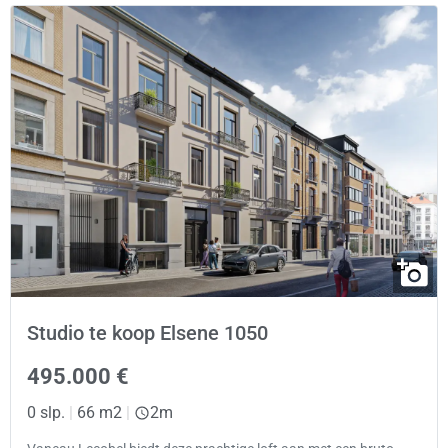
Studio te koop Elsene 1050
495.000 €
0 slp.
|
66 m2
|
2m