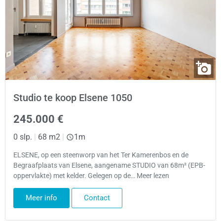
Studio te koop Elsene 1050
245.000 €
0 slp.
|
68 m2
|
1m
ELSENE, op een steenworp van het Ter Kamerenbos en de
Begraafplaats van Elsene, aangename STUDIO van 68m² (EPB-
oppervlakte) met kelder. Gelegen op de… Meer lezen
Meer info
Contact