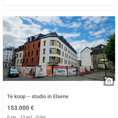
Te koop – studio in Elsene
153.000 €
0 slp.
|
13 m2
|
3m