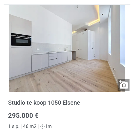
Studio te koop 1050 Elsene
295.000 €
1 slp.
|
46 m2
|
1m