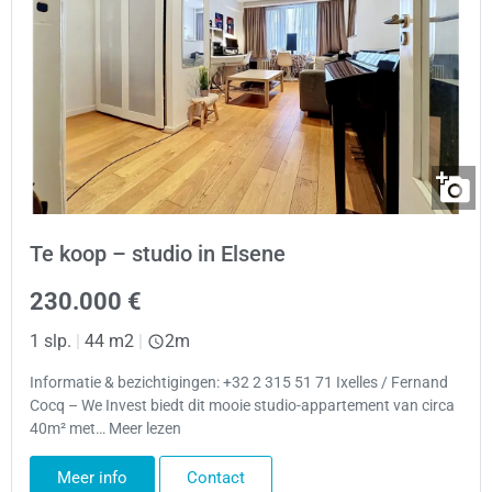
Te koop – studio in Elsene
230.000 €
1 slp.
|
44 m2
|
2m
Informatie & bezichtigingen: +32 2 315 51 71 Ixelles / Fernand
Cocq – We Invest biedt dit mooie studio-appartement van circa
40m² met… Meer lezen
Meer info
Contact