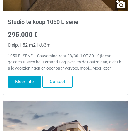
Studio te koop 1050 Elsene
295.000 €
0 slp.
|
52 m2
|
3m
1050 ELSENE – Souverainstraat 28/30 (LOT 30.10)Ideaal
gelegen tussen het Fernand Coq-plein en de Louizalaan, dicht bij
alle voorzieningen en openbaar vervoer, mooi… Meer lezen
Meer info
Contact