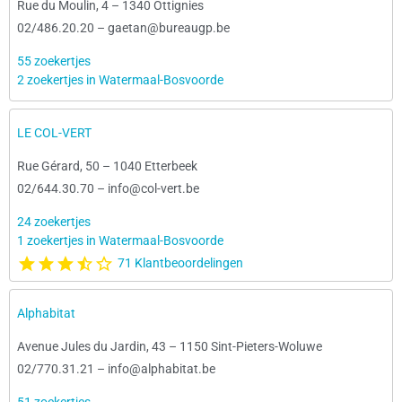
Rue du Moulin, 4
–
1340 Ottignies
02/486.20.20
–
gaetan@bureaugp.be
55 zoekertjes
2 zoekertjes in Watermaal-Bosvoorde
LE COL-VERT
Rue Gérard, 50
–
1040 Etterbeek
02/644.30.70
–
info@col-vert.be
24 zoekertjes
1 zoekertjes in Watermaal-Bosvoorde
71 Klantbeoordelingen
Alphabitat
Avenue Jules du Jardin, 43
–
1150 Sint-Pieters-Woluwe
02/770.31.21
–
info@alphabitat.be