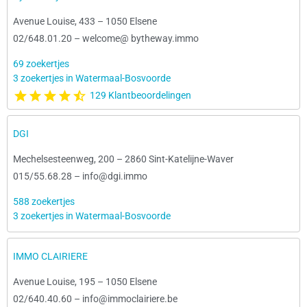
Avenue Louise, 433
–
1050 Elsene
02/648.01.20
–
welcome@ bytheway.immo
69 zoekertjes
3 zoekertjes in Watermaal-Bosvoorde
129 Klantbeoordelingen
DGI
Mechelsesteenweg, 200
–
2860 Sint-Katelijne-Waver
015/55.68.28
–
info@dgi.immo
588 zoekertjes
3 zoekertjes in Watermaal-Bosvoorde
IMMO CLAIRIERE
Avenue Louise, 195
–
1050 Elsene
02/640.40.60
–
info@immoclairiere.be