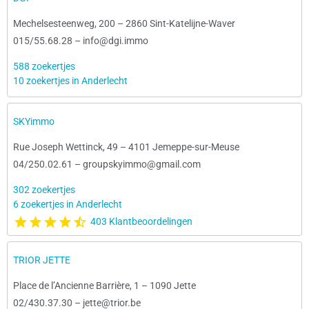
Mechelsesteenweg, 200
–
2860 Sint-Katelijne-Waver
015/55.68.28
–
info@dgi.immo
588 zoekertjes
10 zoekertjes in Anderlecht
SKYimmo
Rue Joseph Wettinck, 49
–
4101 Jemeppe-sur-Meuse
04/250.02.61
–
groupskyimmo@gmail.com
302 zoekertjes
6 zoekertjes in Anderlecht
403 Klantbeoordelingen
TRIOR JETTE
Place de l’Ancienne Barrière, 1
–
1090 Jette
02/430.37.30
–
jette@trior.be