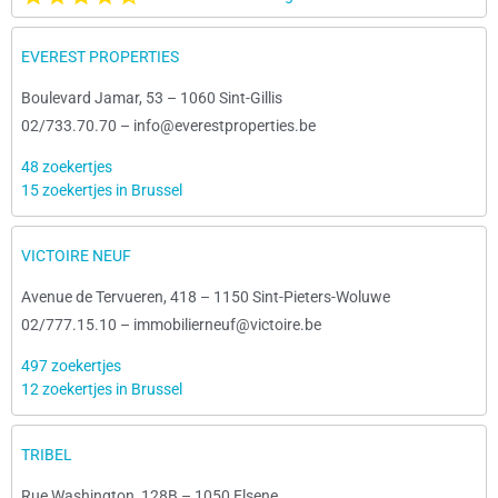
EVEREST PROPERTIES
Boulevard Jamar, 53
–
1060 Sint-Gillis
02/733.70.70
–
info@everestproperties.be
48 zoekertjes
15 zoekertjes in Brussel
VICTOIRE NEUF
Avenue de Tervueren, 418
–
1150 Sint-Pieters-Woluwe
02/777.15.10
–
immobilierneuf@victoire.be
497 zoekertjes
12 zoekertjes in Brussel
TRIBEL
Rue Washington, 128B
–
1050 Elsene