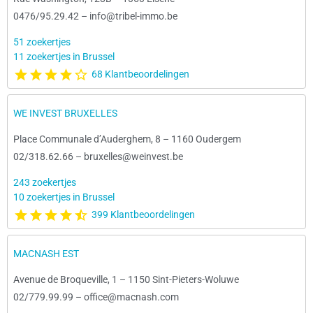
0476/95.29.42
–
info@tribel-immo.be
51 zoekertjes
11 zoekertjes in Brussel
68 Klantbeoordelingen
WE INVEST BRUXELLES
Place Communale d’Auderghem, 8
–
1160 Oudergem
02/318.62.66
–
bruxelles@weinvest.be
243 zoekertjes
10 zoekertjes in Brussel
399 Klantbeoordelingen
MACNASH EST
Avenue de Broqueville, 1
–
1150 Sint-Pieters-Woluwe
02/779.99.99
–
office@macnash.com